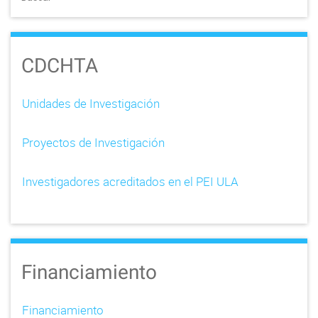
s
n
CDCHTA
a
v
Unidades de Investigación
i
Proyectos de Investigación
g
a
Investigadores acreditados en el PEI ULA
t
i
o
Financiamiento
n
Financiamiento