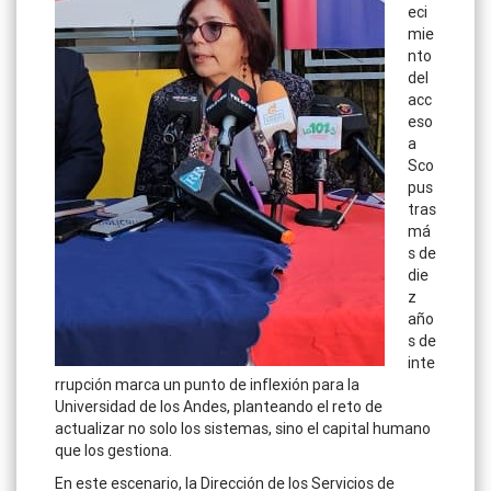
eci
mie
nto
del
acc
eso
a
Sco
pus
tras
má
s de
die
z
año
s de
inte
rrupción marca un punto de inflexión para la
Universidad de los Andes, planteando el reto de
actualizar no solo los sistemas, sino el capital humano
que los gestiona.
En este escenario, la Dirección de los Servicios de