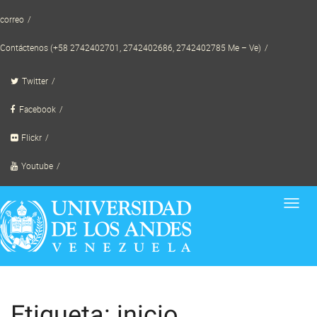
Skip
correo
to
content
Contáctenos (+58 2742402701, 2742402686, 2742402785 Me – Ve)
Twitter
Facebook
Flickr
Youtube
Toggl
navig
Etiqueta: inicio