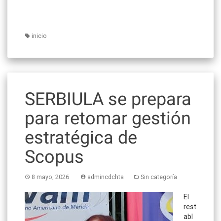
inicio
SERBIULA se prepara
para retomar gestión
estratégica de
Scopus
8 mayo, 2026
admincdchta
Sin categoría
El
rest
abl