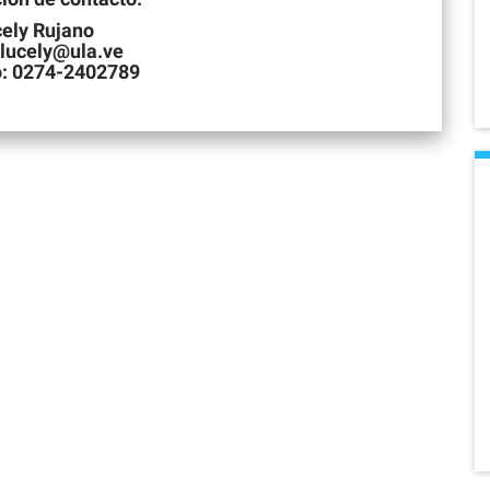
ely Rujano
 lucely@ula.ve
o: 0274-2402789