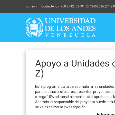
Skip
correo
Contáctenos (+58 2742402701, 2742402686, 27424
to
content
Apoyo a Unidades 
Z)
Este programa trata de estimular a las unidades
para que sus profesores presenten proyectos de 
otorga 10% adicional al monto total aprobado a l
Además, el responsable del proyecto puede inclu
se va a realizar la investigación.
Informac