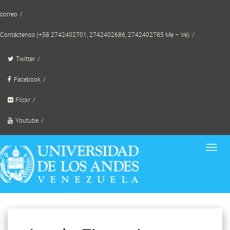
Skip
correo
to
content
Contáctenos (+58 2742402701, 2742402686, 2742402785 Me – Ve)
Twitter
Facebook
Flickr
Youtube
Toggl
navig