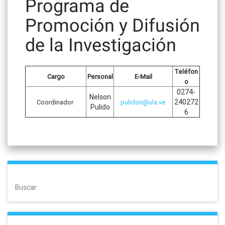
Programa de
Promoción y Difusión
de la Investigación
Teléfon
Cargo
Personal
E-Mail
o
0274-
Nelson
240272
Coordinador
pulidon@ula.ve
Pulido
6
Buscar