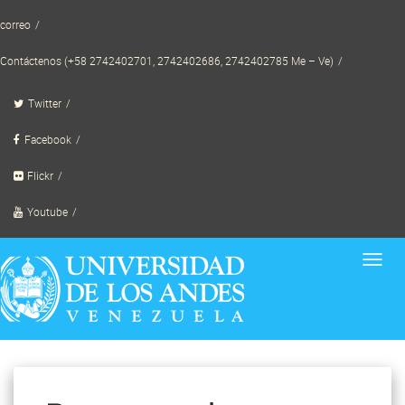
Skip
correo
to
content
Contáctenos (+58 2742402701, 2742402686, 2742402785 Me – Ve)
Twitter
Facebook
Flickr
Youtube
Toggl
navig