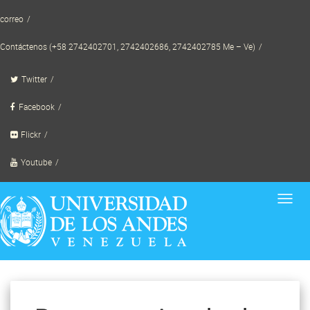
Skip
correo
to
content
Contáctenos (+58 2742402701, 2742402686, 2742402785 Me – Ve)
Twitter
Facebook
Flickr
Youtube
Toggl
navig