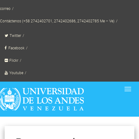
Skip
correo
to
content
Contáctenos (+58 2742402701, 2742402686, 2742402785 Me – Ve)
Twitter
Facebook
Flickr
Youtube
Toggl
navig