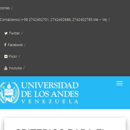
Skip
correo
to
content
Contáctenos (+58 2742402701, 2742402686, 2742402785 Me – Ve)
Twitter
Facebook
Flickr
Youtube
Toggl
navig