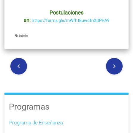
Postulaciones
en:
https://forms.gle/mWfhtBuwdfnXDPHA9
inicio
P
o
s
t
Programas
n
Programa de Enseñanza
a