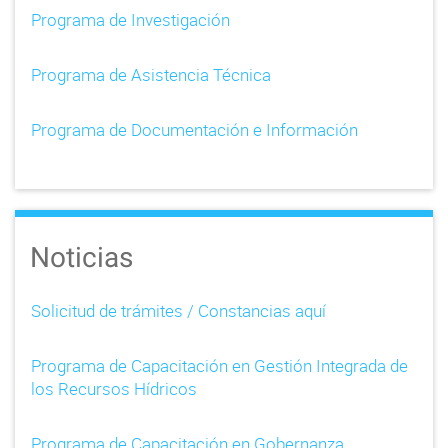
v
Programa de Investigación
i
Programa de Asistencia Técnica
g
a
Programa de Documentación e Información
t
i
o
Noticias
n
Solicitud de trámites / Constancias aquí
Programa de Capacitación en Gestión Integrada de
los Recursos Hídricos
Programa de Capacitación en Gobernanza