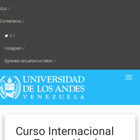
Skip
ULA
to
content
Contáctanos
X
Instagram
Egresado actualiza tus datos
Toggl
navig
Curso Internacional