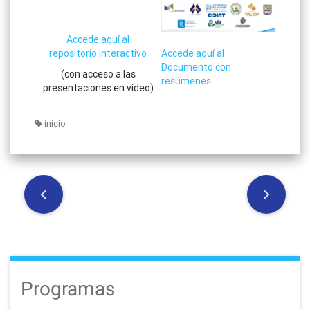
Accede aquí al
repositorio interactivo
Accede aquí al
Documento con
(con acceso a las
resúmenes
presentaciones en vídeo)
inicio
P
o
s
t
Programas
n