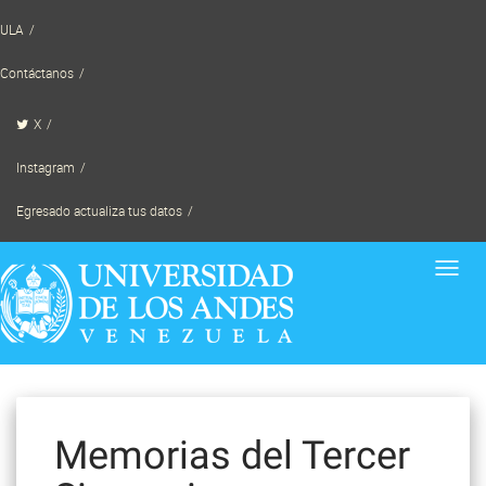
Skip
ULA
to
content
Contáctanos
X
Instagram
Egresado actualiza tus datos
Toggl
navig
Memorias del Tercer