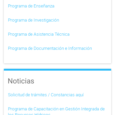
Programa de Enseñanza
a
v
Programa de Investigación
i
Programa de Asistencia Técnica
g
a
Programa de Documentación e Información
t
i
o
Noticias
n
Solicitud de trámites / Constancias aquí
Programa de Capacitación en Gestión Integrada de
los Recursos Hídricos