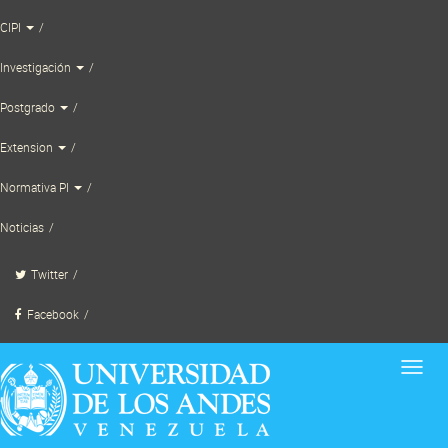
Skip
CIPI
to
content
Investigación
Postgrado
Extension
Normativa PI
Noticias
Twitter
Facebook
Toggl
navig