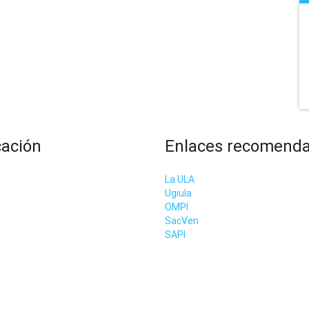
cación
Enlaces recomend
La ULA
Ugiula
OMPI
SacVen
SAPI