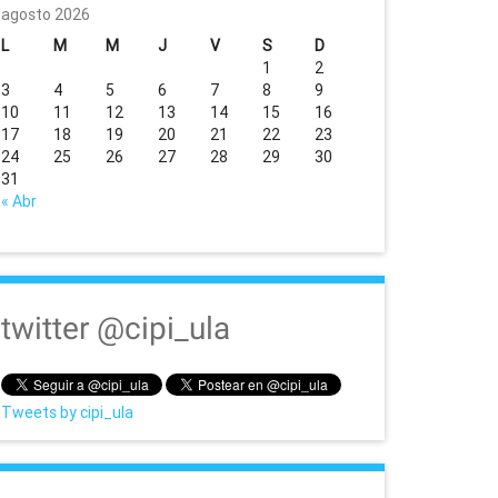
agosto 2026
L
M
M
J
V
S
D
1
2
3
4
5
6
7
8
9
10
11
12
13
14
15
16
17
18
19
20
21
22
23
24
25
26
27
28
29
30
31
« Abr
twitter @cipi_ula
Tweets by cipi_ula