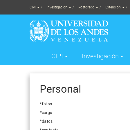
Skip
CIPI
Investigación
Postgrado
Extension
to
content
CIPI
Investigación
Personal
*fotos
*cargo
*datos