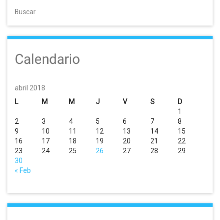
t
Buscar
n
a
Calendario
v
i
abril 2018
g
L
M
M
J
V
S
D
1
a
2
3
4
5
6
7
8
9
10
11
12
13
14
15
t
16
17
18
19
20
21
22
23
24
25
26
27
28
29
i
30
« Feb
o
n