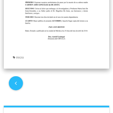
inicio
P
o
s