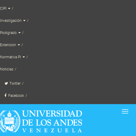
Skip
CIPI
to
content
Investigación
Postgrado
Extension
Normativa PI
Noticias
Twitter
Facebook
Toggl
navig