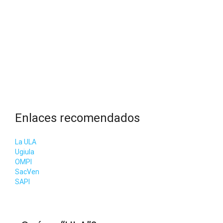
Enlaces recomendados
La ULA
Ugiula
OMPI
SacVen
SAPI