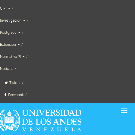
Skip
CIPI
to
content
Investigación
Postgrado
Extension
Normativa PI
Noticias
Twitter
Facebook
Toggl
navig