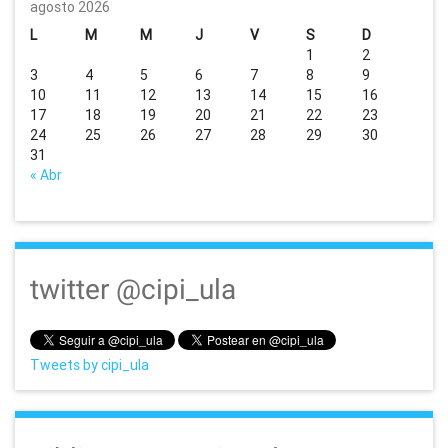
agosto 2026
L
M
M
J
V
S
D
1
2
3
4
5
6
7
8
9
10
11
12
13
14
15
16
17
18
19
20
21
22
23
24
25
26
27
28
29
30
31
« Abr
twitter @cipi_ula
Tweets by cipi_ula