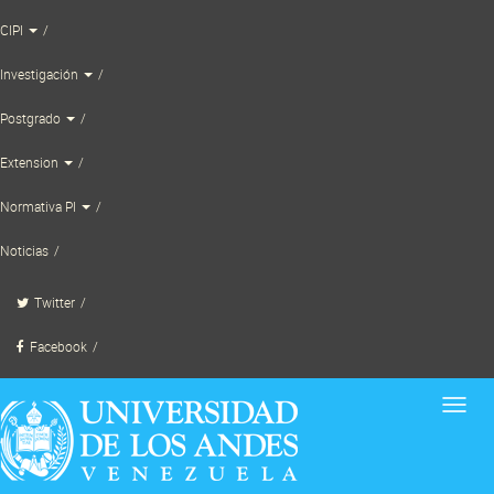
Skip
CIPI
to
content
Investigación
Postgrado
Extension
Normativa PI
Noticias
Twitter
Facebook
Toggl
navig