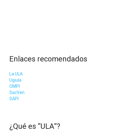
Enlaces recomendados
La ULA
Ugiula
OMPI
SacVen
SAPI
¿Qué es “ULA”?