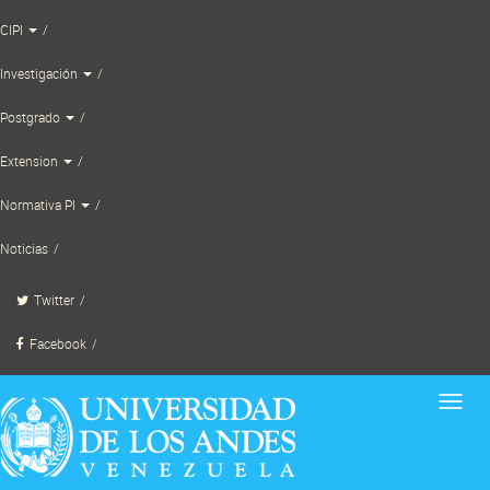
Skip
CIPI
to
content
Investigación
Postgrado
Extension
Normativa PI
Noticias
Twitter
Facebook
Toggl
navig