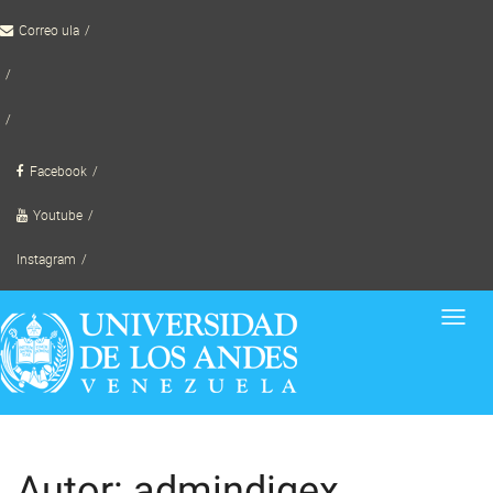
Skip
Correo ula
to
content
TornadoWild
Facebook
Youtube
Instagram
Toggl
navig
Autor:
admindigex