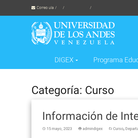
Skip
Correo ula
to
content
TornadoWild
DIGEX
Programa Edu
Categoría: Curso
Información de Int
,
15 mayo, 2023
admindigex
Curso
Depart