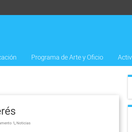
cación
Programa de Arte y Oficio
Acti
erés
,
amento 1
Noticias