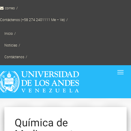
Skip
correo
to
content
Contáctenos (+58 274 2401111 Me – Ve)
Inicio
Noticias
Contáctenos
Toggl
navig
Química de