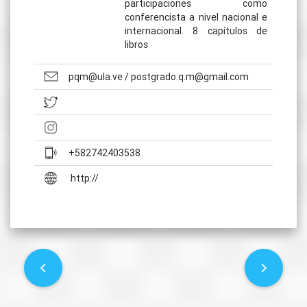
participaciones como
conferencista a nivel nacional e
internacional. 8 capítulos de
libros
pqm@ula.ve / postgrado.q.m@gmail.com
+582742403538
http://
P
o