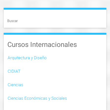
s
t
Buscar
n
a
Cursos Internacionales
v
i
Arquitectura y Diseño
g
CIDIAT
a
t
Ciencias
i
Ciencias Económicas y Sociales
o