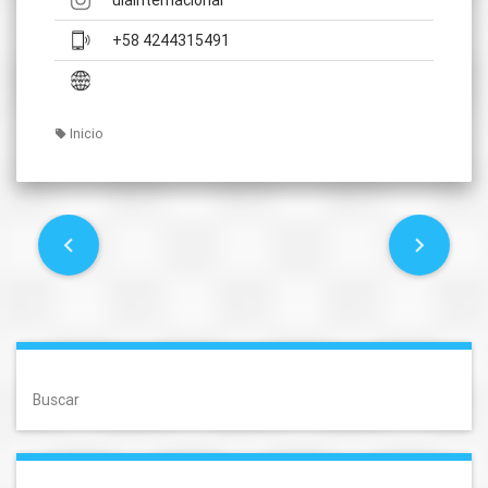
+58 4244315491
Inicio
P
o
s
t
Buscar
n
a