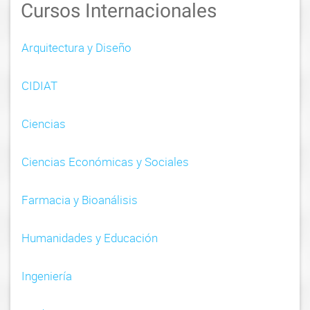
Cursos Internacionales
v
i
Arquitectura y Diseño
g
CIDIAT
a
t
Ciencias
i
Ciencias Económicas y Sociales
o
n
Farmacia y Bioanálisis
Humanidades y Educación
Ingeniería