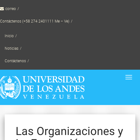
Skip
correo
to
content
Contáctenos (+58 274 2401111 Me – Ve)
Inicio
Noticias
Contáctenos
Toggl
navig
Las Organizaciones y