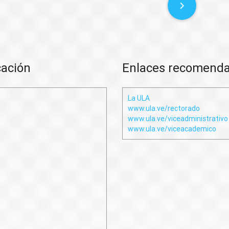
cación
Enlaces recomend
La ULA
www.ula.ve/rectorado
www.ula.ve/viceadministrativo
www.ula.ve/viceacademico