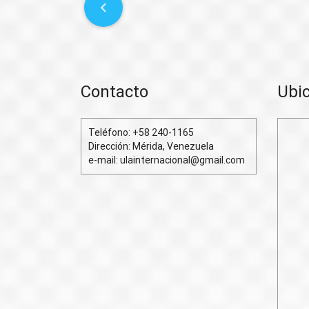
P
o
s
t
Contacto
Ubi
n
Teléfono: +58 240-1165
a
Dirección: Mérida, Venezuela
e-mail: ulainternacional@gmail.com
v
i
g
a
t