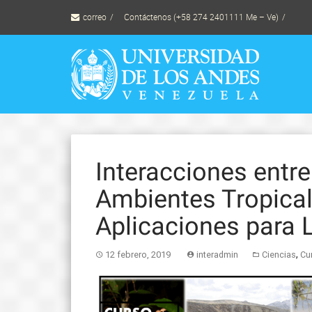
Skip
correo
Contáctenos (+58 274 2401111 Me – Ve)
to
content
Interacciones entr
Ambientes Tropical
Aplicaciones para 
,
12 febrero, 2019
interadmin
Ciencias
Cu