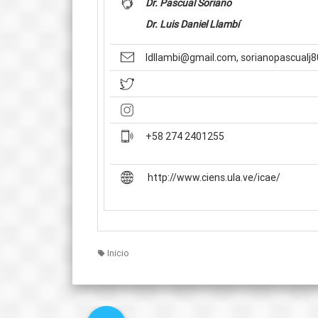
Dr. Pascual Soriano
Dr. Luis Daniel Llambí
ldllambi@gmail.com, sorianopascual
+58 274 2401255
http://www.ciens.ula.ve/icae/
Inicio