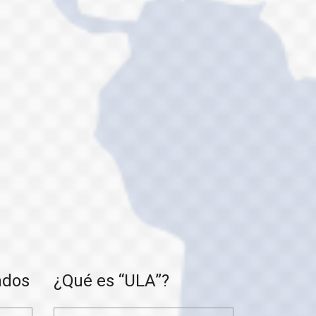
ados
¿Qué es “ULA”?