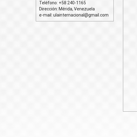
Teléfono: +58 240-1165
n
Dirección: Mérida, Venezuela
e-mail: ulainternacional@gmail.com
a
v
i
g
a
t
i
o
n