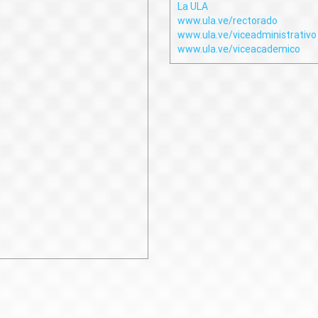
La ULA
www.ula.ve/rectorado
www.ula.ve/viceadministrativo
www.ula.ve/viceacademico