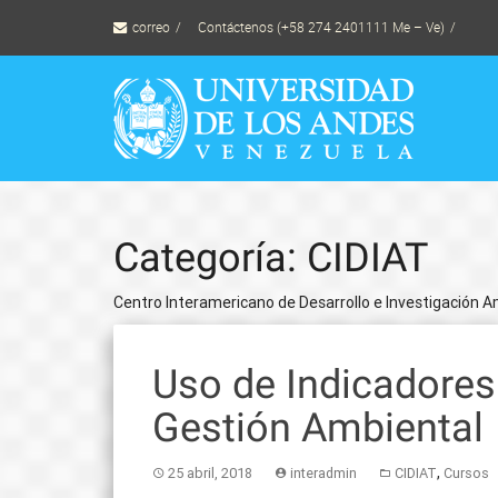
Skip
correo
Contáctenos (+58 274 2401111 Me – Ve)
to
content
Categoría: CIDIAT
Centro Interamericano de Desarrollo e Investigación Am
Uso de Indicadores 
Gestión Ambiental
,
25 abril, 2018
interadmin
CIDIAT
Cursos