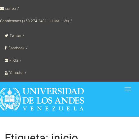
Skip
correo
to
content
Contáctenos (+58 274 2401111 Me – Ve)
Twitter
Facebook
Flickr
Youtube
Toggl
navig
Etiqueta: inicio