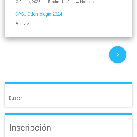
2 julio, 2025
admofae2
Noticias
OPSU Odontología 2024
inicio
P
o
s
t
Buscar
s
n
Inscripción
a