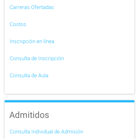
v
Carreras Ofertadas
i
Costos
g
a
Inscripción en línea
t
Consulta de Inscripción
i
o
Consulta de Aula
n
Admitidos
Consulta Individual de Admisión