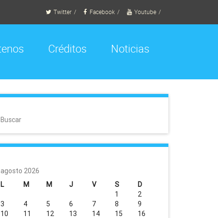
Twitter
Facebook
Youtube
tenos
Créditos
Noticias
Buscar
agosto 2026
L
M
M
J
V
S
D
1
2
3
4
5
6
7
8
9
10
11
12
13
14
15
16