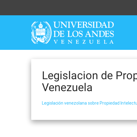
Skip
to
content
Legislacion de Prop
Venezuela
Legislación venezolana sobre Propiedad Intelect