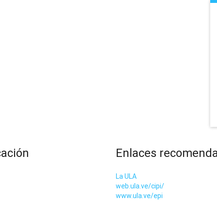
cación
Enlaces recomend
La ULA
web.ula.ve/cipi/
www.ula.ve/epi