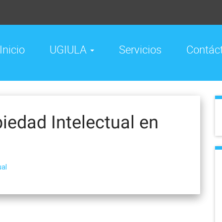
Inicio
UGIULA
Servicios
Contác
iedad Intelectual en
ual