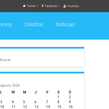
Twitter
Facebook
Youtube
tenos
Créditos
Noticias
Buscar
agosto 2026
L
M
M
J
V
S
D
1
2
3
4
5
6
7
8
9
10
11
12
13
14
15
16