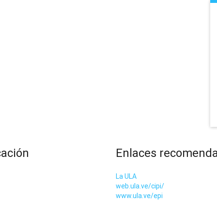
cación
Enlaces recomend
La ULA
web.ula.ve/cipi/
www.ula.ve/epi