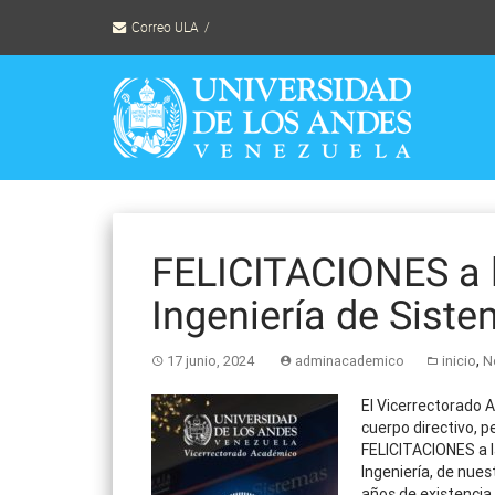
Skip
Correo ULA
to
content
FELICITACIONES a 
Ingeniería de Sist
,
17 junio, 2024
adminacademico
inicio
N
El Vi
cerrectorado A
cuerpo directivo, p
FELICITACIONES a l
Ingeniería, de nues
años de existencia.