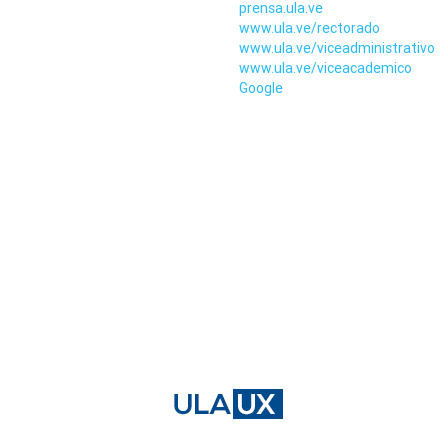
prensa.ula.ve
www.ula.ve/rectorado
www.ula.ve/viceadministrativo
www.ula.ve/viceacademico
Google