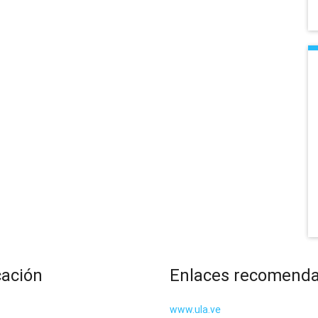
cación
Enlaces recomend
www.ula.ve