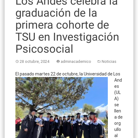
Los Andes celebra la
graduación de la
primera cohorte de
TSU en Investigación
Psicosocial
28 octubre, 2024
adminacademico
Noticias
El pasado ma
rtes 22 de octubre, la Universidad de Los
And
es
(UL
A)
se
llen
a de
org
ullo
al