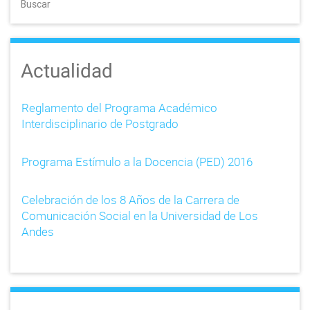
Buscar
a
v
i
Actualidad
g
Reglamento del Programa Académico
a
Interdisciplinario de Postgrado
t
Programa Estímulo a la Docencia (PED) 2016
i
Celebración de los 8 Años de la Carrera de
o
Comunicación Social en la Universidad de Los
n
Andes