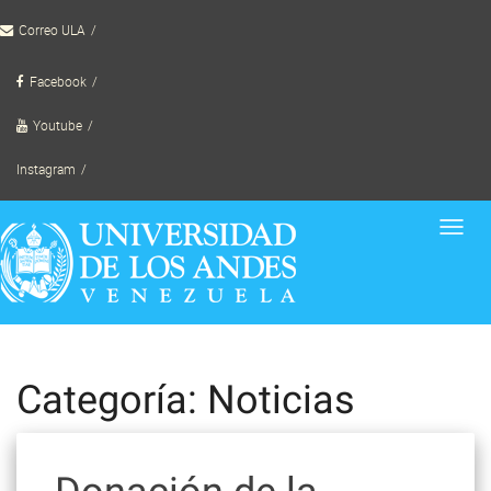
Skip
Correo ULA
to
content
Facebook
Youtube
Instagram
Toggl
navig
Categoría: Noticias