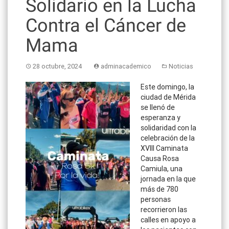
Solidario en la Lucha
Contra el Cáncer de
Mama
28 octubre, 2024
adminacademico
Noticias
Este domin
go, la
ciudad de Mérida
se llenó de
esperanza y
solidaridad con la
celebración de la
XVIII Caminata
Causa Rosa
Camiula, una
jornada en la que
más de 780
personas
recorrieron las
calles en apoyo a