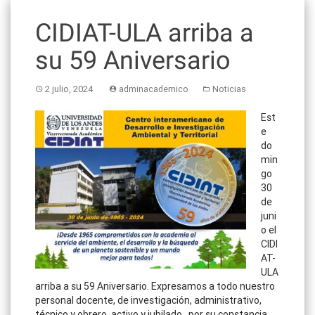
CIDIAT-ULA arriba a
su 59 Aniversario
2 julio, 2024
adminacademico
Noticias
Est
e
do
min
go
30
de
juni
o el
CIDI
AT-
ULA
arriba a su 59 Aniversario. Expresamos a todo nuestro
personal docente, de investigación, administrativo,
técnico y obrero, activo y jubilado, por su constancia,