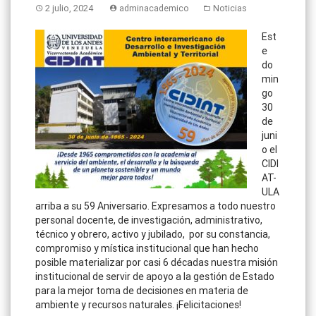
2 julio, 2024
adminacademico
Noticias
Est
e
do
min
go
30
de
juni
o el
CIDI
AT-
ULA
arriba a su 59 Aniversario. Expresamos a todo nuestro
personal docente, de investigación, administrativo,
técnico y obrero, activo y jubilado, por su constancia,
compromiso y mística institucional que han hecho
posible materializar por casi 6 décadas nuestra misión
institucional de servir de apoyo a la gestión de Estado
para la mejor toma de decisiones en materia de
ambiente y recursos naturales. ¡Felicitaciones!