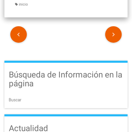
inicio
P
o
s
t
Búsqueda de Información en la
n
página
a
Buscar
v
i
g
Actualidad