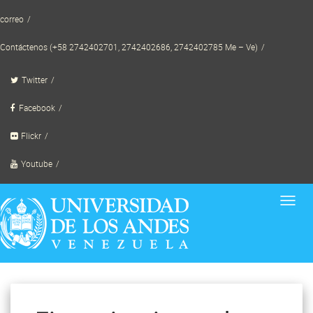
Skip
correo
to
content
Contáctenos (+58 2742402701, 2742402686, 2742402785 Me – Ve)
Twitter
Facebook
Flickr
Youtube
Toggl
navig