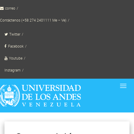
Skip
correo
to
content
Contáctenos (+58 274 2401111 Me – Ve)
Twitter
Facebook
Youtube
Instagram
Toggl
navig