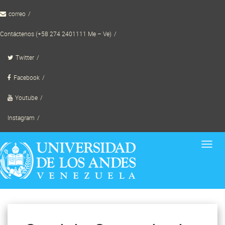
Skip
correo
to
content
Contáctenos (+58 274 2401111 Me – Ve)
Twitter
Facebook
Youtube
Instagram
Toggl
navig