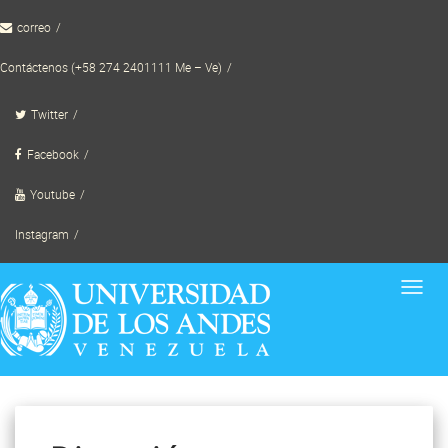
Skip
correo
to
content
Contáctenos (+58 274 2401111 Me – Ve)
Twitter
Facebook
Youtube
Instagram
Toggl
navig