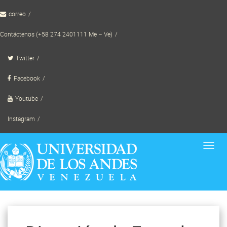
Skip
correo
to
content
Contáctenos (+58 274 2401111 Me – Ve)
Twitter
Facebook
Youtube
Instagram
Toggl
navig