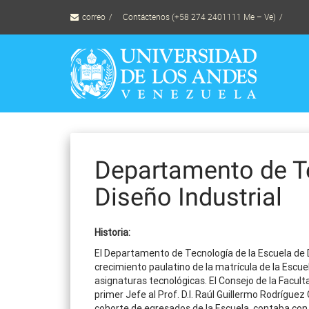
Skip
correo
Contáctenos (+58 274 2401111 Me – Ve)
to
content
Departamento de Te
Diseño Industrial
Historia:
El Departamento de Tecnología de la Escuela de Di
crecimiento paulatino de la matrícula de la Escue
asignaturas tecnológicas. El Consejo de la Facul
primer Jefe al Prof. D.I. Raúl Guillermo Rodrígu
cohorte de egresados de la Escuela, contaba con 