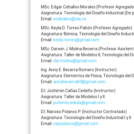
MSc. Edgar Ceballos Morales (Profesor Agregado
Asignatura: Tecnología del Diseño Industrial (De 
Email:
eceballos@ula.ve
MSc. Keyla D. Torres Pabón (Profesor Agregado)
Asignatura: Biónica; Tecnología del Diseño Industri
Email:
keyla.torres@gmail.com
MSc. Darwin J. Molina Becerra (Profesor Asistent
Asignatura: Taller de Modelos II; Tecnología del Di
Email:
dar.molina@gmail.com
Ing. Anny E. Becerra Romero (Instructor)
Asignatura: Elementos de Física, Tecnología del Di
Email:
annybecerra84@gmail.com
D.I. Jochimin Cañas Cedeño (Instructor)
Asignatura: Taller de Modelos I y II.
Email:
jochimin.ediula@gmail.com
D.I. Narciso Polanco P. (Instructor Contratado)
Asignatura: Tecnología del Diseño Industrial I y II.
Email:
narpolanco@gmail.com