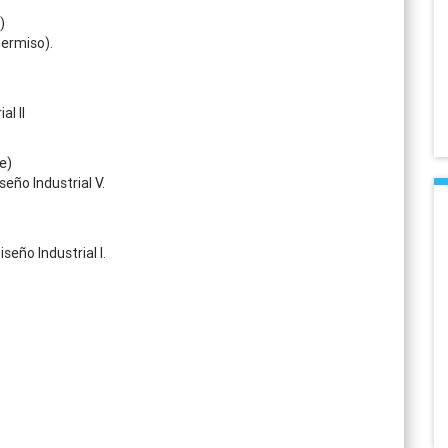
)
permiso).
al II
e)
seño Industrial V.
seño Industrial I.