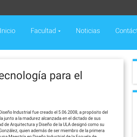
Inicio
Facultad
Noticias
Contác
cnología para el
seño Industrial fue creado el 5.06.2008, a propósito del
la junto a la madurez alcanzada en el dictado de sus
tad de Arquitectura y Diseño de la ULA designó como su
ez González, quien además de ser miembro de la primera
una Maestría en Diseño Industrial de la Escuela de