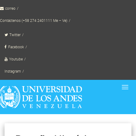
Skip
correo
to
content
Contáctenos (+58 274 2401111 Me – Ve)
Twitter
Facebook
Youtube
Instagram
Toggl
navig