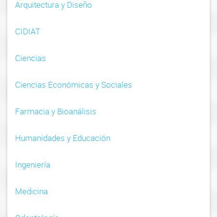
i
Arquitectura y Diseño
g
CIDIAT
a
t
Ciencias
i
Ciencias Económicas y Sociales
o
n
Farmacia y Bioanálisis
Humanidades y Educación
Ingeniería
Medicina