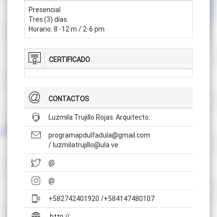
Presencial
Tres (3) días.
Horario: 8 -12 m / 2-6 pm
CERTIFICADO
CONTACTOS
Luzmila Trujillo Rojas. Arquitecto.
programapdulfadula@gmail.com
/ luzmilatrujillo@ula.ve
@
@
+582742401920 /+584147480107
http://