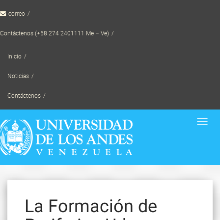
Skip
correo
to
content
Contáctenos (+58 274 2401111 Me – Ve)
Inicio
Noticias
Contáctenos
Toggl
navig
La Formación de