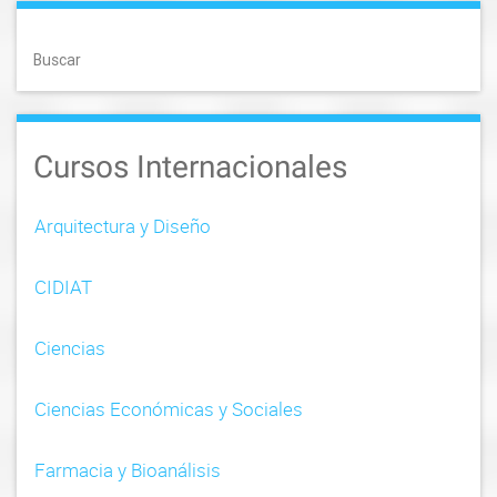
s
t
Buscar
n
a
Cursos Internacionales
v
i
Arquitectura y Diseño
g
CIDIAT
a
t
Ciencias
i
Ciencias Económicas y Sociales
o
n
Farmacia y Bioanálisis