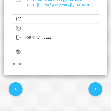
ismaira@ula.ve
/
ghelly.ivexy@gmail.com
+58 4147440223
Inicio
P
o