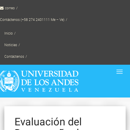
Skip
correo
to
content
Contáctenos (+58 274 2401111 Me – Ve)
Inicio
Noticias
Contáctenos
Toggl
navig
Evaluación del