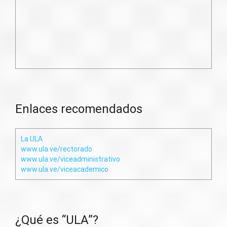
Enlaces recomendados
La ULA
www.ula.ve/rectorado
www.ula.ve/viceadministrativo
www.ula.ve/viceacademico
¿Qué es “ULA”?