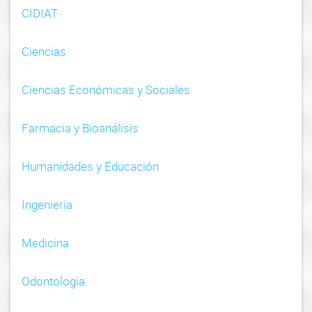
CIDIAT
g
a
Ciencias
t
Ciencias Económicas y Sociales
i
o
Farmacia y Bioanálisis
n
Humanidades y Educación
Ingeniería
Medicina
Odontología