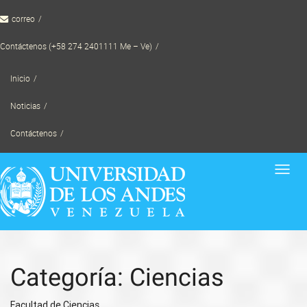
Skip
correo
to
content
Contáctenos (+58 274 2401111 Me – Ve)
Inicio
Noticias
Contáctenos
Toggl
navig
Categoría: Ciencias
Facultad de Ciencias