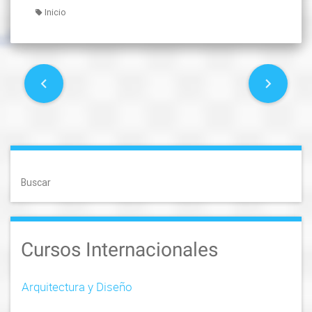
Inicio
P
o
s
t
Buscar
s
n
Cursos Internacionales
a
v
Arquitectura y Diseño
i