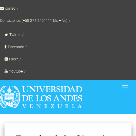
Skip
correo
to
content
Contáctenos (+58 274 2401111 Me – Ve)
Twitter
Facebook
Flickr
Youtube
Toggl
navig