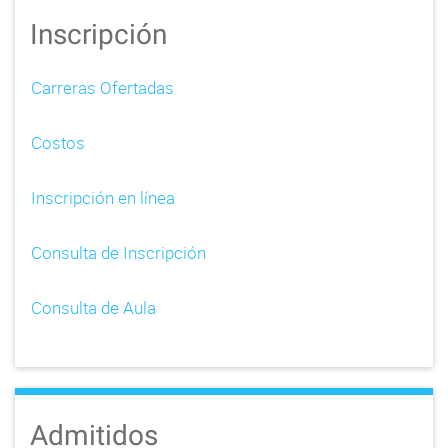
a
Inscripción
v
i
Carreras Ofertadas
g
Costos
a
t
Inscripción en línea
i
Consulta de Inscripción
o
n
Consulta de Aula
Admitidos