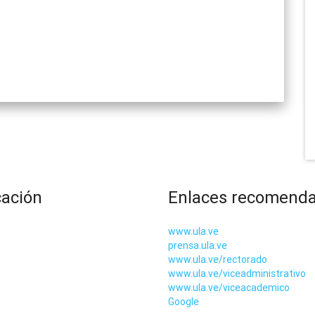
cación
Enlaces recomend
www.ula.ve
prensa.ula.ve
www.ula.ve/rectorado
www.ula.ve/viceadministrativo
www.ula.ve/viceacademico
Google