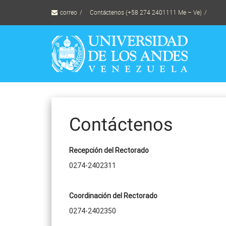
Skip
correo
Contáctenos (+58 274 2401111 Me – Ve)
to
content
Contáctenos
Recepción del Rectorado
0274-2402311
Coordinación del Rectorado
0274-2402350