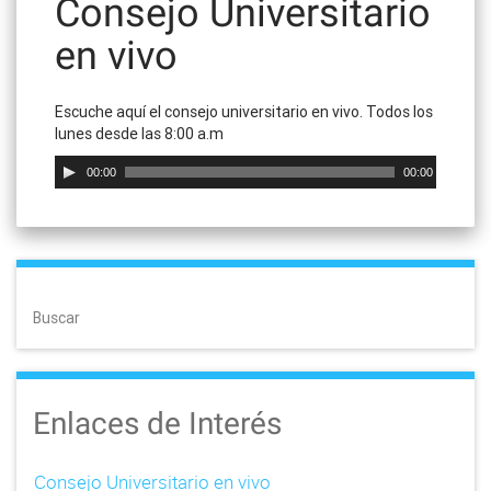
Consejo Universitario
en vivo
Escuche aquí el consejo universitario en vivo. Todos los
lunes desde las 8:00 a.m
R
00:00
00:00
e
p
r
o
d
u
Buscar
c
t
o
r
d
Enlaces de Interés
e
A
u
Consejo Universitario en vivo