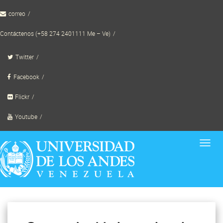
Skip
correo
to
content
Contáctenos (+58 274 2401111 Me – Ve)
Twitter
Facebook
Flickr
Youtube
Toggl
navig