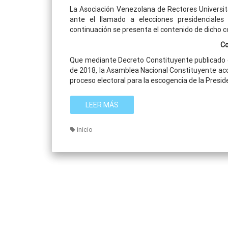
La Asociación Venezolana de Rectores Universitar
ante el llamado a elecciones presidenciale
continuación se presenta el contenido de dicho 
Co
Que mediante Decreto Constituyente publicado e
de 2018, la Asamblea Nacional Constituyente aco
proceso electoral para la escogencia de la Presid
LEER MÁS
inicio
P
o
s