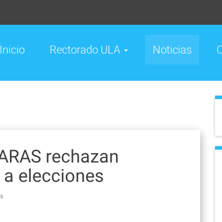
Inicio
Rectorado ULA
Noticias
C
ARAS rechazan
 a elecciones
as