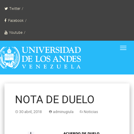
Skip
Twitter
to
content
Facebook
Youtube
Toggl
navig
NOTA DE DUELO
30 abril, 2018
adminugiula
Noticias