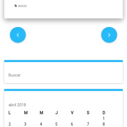
inicio
P
o
s
t
Buscar
n
a
v
abril 2018
i
L
M
M
J
V
S
D
1
g
2
3
4
5
6
7
8