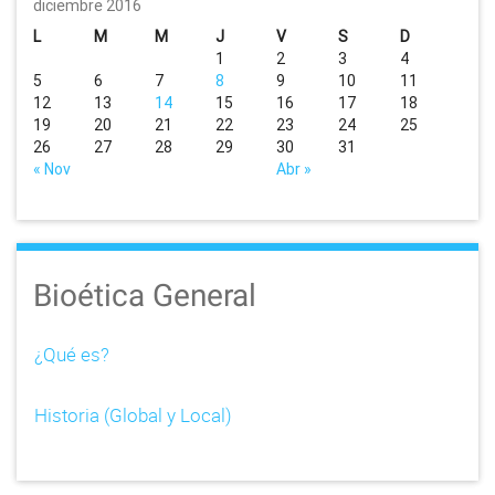
v
diciembre 2016
i
L
M
M
J
V
S
D
1
2
3
4
g
5
6
7
8
9
10
11
12
13
14
15
16
17
18
a
19
20
21
22
23
24
25
26
27
28
29
30
31
t
« Nov
Abr »
i
o
Bioética General
n
¿Qué es?
Historia (Global y Local)