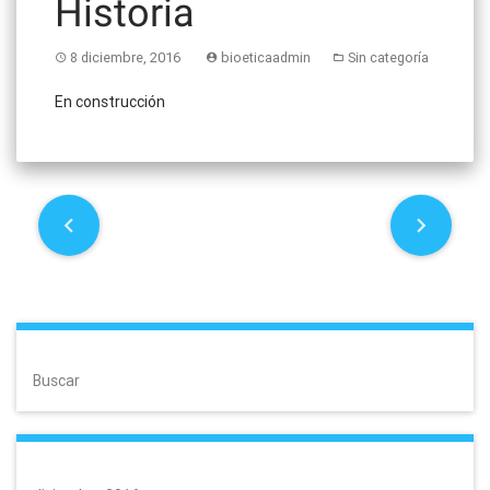
Historia
8 diciembre, 2016
bioeticaadmin
Sin categoría
En construcción
P
o
s
t
Buscar
n
a