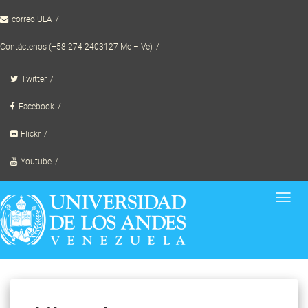
Skip
correo ULA
to
content
Contáctenos (+58 274 2403127 Me – Ve)
Twitter
Facebook
Flickr
Youtube
Toggl
navig