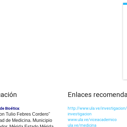
cación
Enlaces recomend
http://www.ula.ve/investigacion/
de Bioética:
investigacion
on Tulio Febres Cordero"
www.ula.ve/viceacademico
ad de Medicina. Municipio
ula.ve/medicina
ador. Mérida Estado Mérida