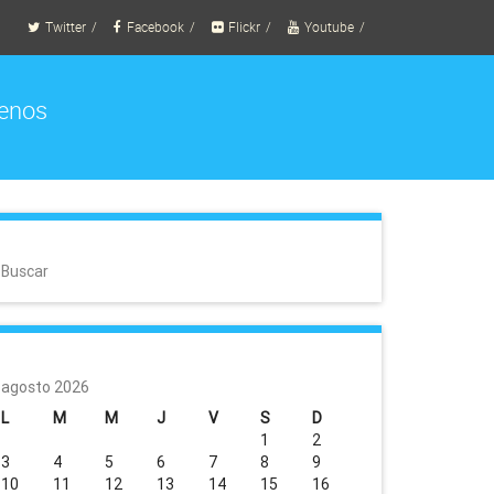
Twitter
Facebook
Flickr
Youtube
enos
Buscar
agosto 2026
L
M
M
J
V
S
D
1
2
3
4
5
6
7
8
9
10
11
12
13
14
15
16