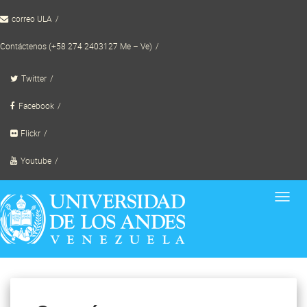
Skip
correo ULA
to
content
Contáctenos (+58 274 2403127 Me – Ve)
Twitter
Facebook
Flickr
Youtube
Toggl
navig