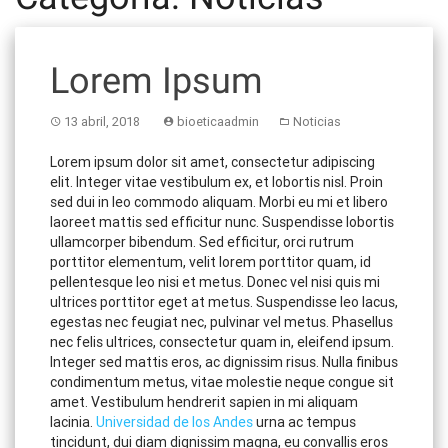
Lorem Ipsum
13 abril, 2018
bioeticaadmin
Noticias
Lorem ipsum dolor sit amet, consectetur adipiscing
elit. Integer vitae vestibulum ex, et lobortis nisl. Proin
sed dui in leo commodo aliquam. Morbi eu mi et libero
laoreet mattis sed efficitur nunc. Suspendisse lobortis
ullamcorper bibendum. Sed efficitur, orci rutrum
porttitor elementum, velit lorem porttitor quam, id
pellentesque leo nisi et metus. Donec vel nisi quis mi
ultrices porttitor eget at metus. Suspendisse leo lacus,
egestas nec feugiat nec, pulvinar vel metus. Phasellus
nec felis ultrices, consectetur quam in, eleifend ipsum.
Integer sed mattis eros, ac dignissim risus. Nulla finibus
condimentum metus, vitae molestie neque congue sit
amet. Vestibulum hendrerit sapien in mi aliquam
lacinia.
Universidad de los Andes
urna ac tempus
tincidunt, dui diam dignissim magna, eu convallis eros