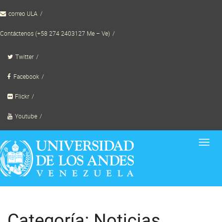
Skip
correo ULA
to
content
Contáctenos (+58 274 2403127 Me – Ve)
Twitter
Facebook
Flickr
Youtube
Toggl
navig
Categoría: Noticias