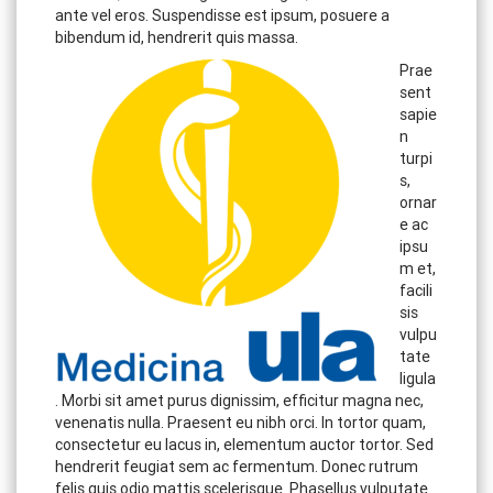
ante vel eros. Suspendisse est ipsum, posuere a
bibendum id, hendrerit quis massa.
Prae
sent
sapie
n
turpi
s,
ornar
e ac
ipsu
m et,
facili
sis
vulpu
tate
ligula
. Morbi sit amet purus dignissim, efficitur magna nec,
venenatis nulla. Praesent eu nibh orci. In tortor quam,
consectetur eu lacus in, elementum auctor tortor. Sed
hendrerit feugiat sem ac fermentum. Donec rutrum
felis quis odio mattis scelerisque. Phasellus vulputate