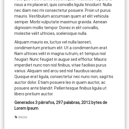
risus a mi placerat, quis convallis ligula tincidunt. Nulla
nec diam nec mi consectetur posuere. Proin ut purus
mauris. Vestibulum accumsan quam at elit vehicula
semper. Morbi vulputate maximus gravida. Aenean
dignissim mollis tempor. Donec in elit convallis,
molestie velit ultricies, scelerisque nulla.
Aliquam mauris ex, luctus vel nulla laoreet,
condimentum pretium elit. Ut a condimentum erat.
Nam ultrices velit in magna rutrum, et tempus nisl
feugiat. Nunc feugiat in augue sed efficitur. Mauris
imperdiet nunc non nisl finibus, vitae facilisis purus
varius. Aliquam sed arcu sed nisl faucibus iaculis.
Quisque erat ligula, consectetur nec nunc non, sagittis
auctor dolor. Etiam posuere leo in quam auctor, ac
posuere ante blandit. Pellentesque finibus ligula ut
libero pretium auctor.
Generados 3 párrafos, 297 palabras, 2012 bytes de
Lorem Ipsum
inicio