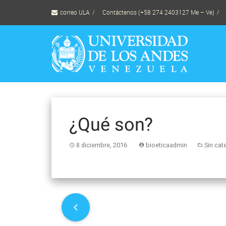
Skip
correo ULA
Contáctenos (+58 274 2403127 Me – Ve)
to
content
¿Qué son?
8 diciembre, 2016
bioeticaadmin
Sin cat
P