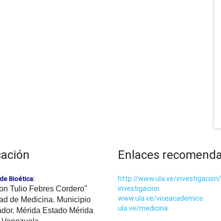
cación
Enlaces recomend
http://www.ula.ve/investigacion/
de Bioética:
investigacion
on Tulio Febres Cordero"
www.ula.ve/viceacademico
ad de Medicina. Municipio
ula.ve/medicina
ador. Mérida Estado Mérida