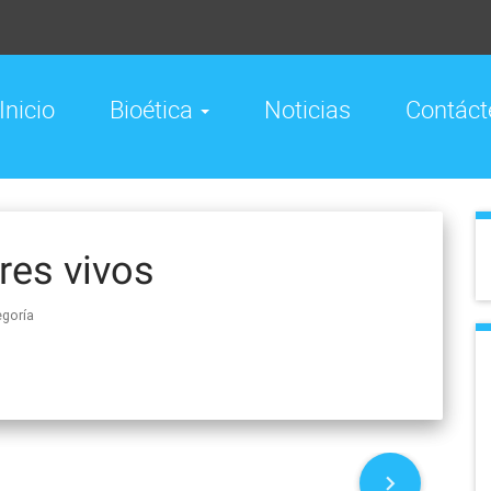
Inicio
Bioética
Noticias
Contáct
res vivos
egoría