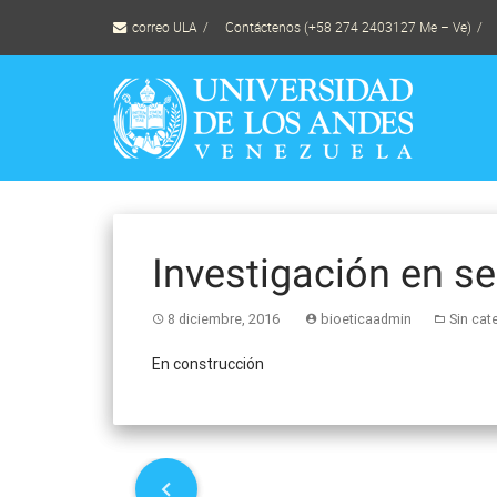
Skip
correo ULA
Contáctenos (+58 274 2403127 Me – Ve)
to
content
Investigación en se
8 diciembre, 2016
bioeticaadmin
Sin cat
En construcción