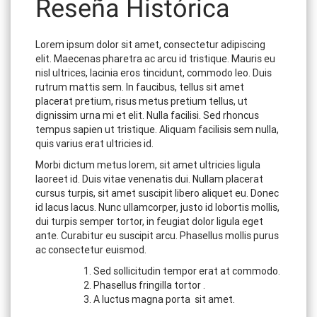
Reseña Histórica
Lorem ipsum dolor sit amet, consectetur adipiscing
elit. Maecenas pharetra ac arcu id tristique. Mauris eu
nisl ultrices, lacinia eros tincidunt, commodo leo. Duis
rutrum mattis sem. In faucibus, tellus sit amet
placerat pretium, risus metus pretium tellus, ut
dignissim urna mi et elit. Nulla facilisi. Sed rhoncus
tempus sapien ut tristique. Aliquam facilisis sem nulla,
quis varius erat ultricies id.
Morbi dictum metus lorem, sit amet ultricies ligula
laoreet id. Duis vitae venenatis dui. Nullam placerat
cursus turpis, sit amet suscipit libero aliquet eu. Donec
id lacus lacus. Nunc ullamcorper, justo id lobortis mollis,
dui turpis semper tortor, in feugiat dolor ligula eget
ante. Curabitur eu suscipit arcu. Phasellus mollis purus
ac consectetur euismod.
Sed sollicitudin tempor erat at commodo.
Phasellus fringilla tortor .
A luctus magna porta sit amet.