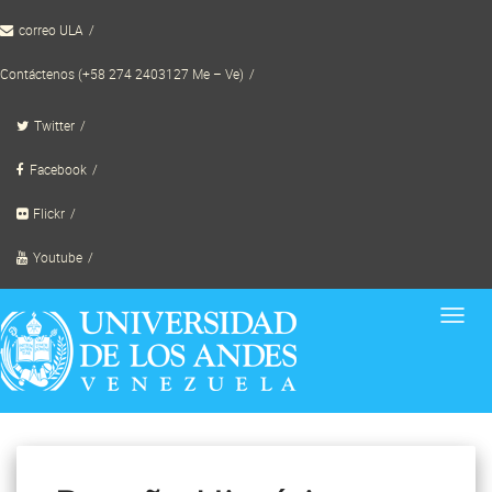
Skip
correo ULA
to
content
Contáctenos (+58 274 2403127 Me – Ve)
Twitter
Facebook
Flickr
Youtube
Toggl
navig